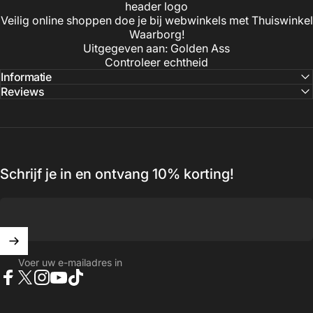
Veilig online shoppen doe je bij webwinkels met Thuiswinkel
Waarborg!
Uitgegeven aan: Golden Ass
Controleer echtheid
Informatie
Reviews
Schrijf je in en ontvang 10% korting!
Voer uw e-mailadres in
Facebook
X (Twitter)
Instagram
YouTube
TikTok