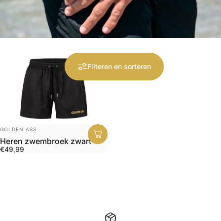
Filteren en sorteren
Leverancier:
GOLDEN ASS
Heren zwembroek zwart
€49,99
Collecties
Swimshorts
Swimshorts