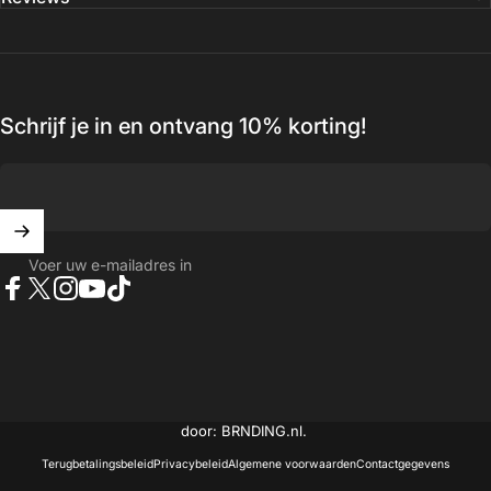
Schrijf je in en ontvang 10% korting!
Voer uw e-mailadres in
Facebook
X (Twitter)
Instagram
YouTube
TikTok
© 2026 Golden Ass - Alle rechten voorbehouden. Website laten maken
door: BRNDING.nl.
Terugbetalingsbeleid
Privacybeleid
Algemene voorwaarden
Contactgegevens