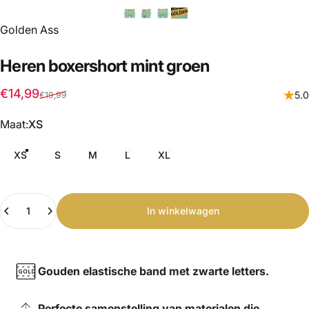
Golden Ass
Heren
boxershort
mint
groen
€14,99
5.0
€19,99
Maat
Maat:
XS
XS
S
M
L
XL
Hoeveelheid
In winkelwagen
Gouden elastische band met zwarte letters.
Perfecte samenstelling van materialen die